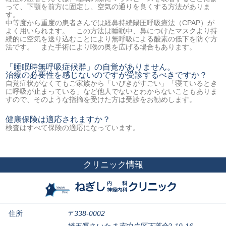
って、下顎を前方に固定し、空気の通りを良くする方法がありま
す。
中等度から重度の患者さんでは経鼻持続陽圧呼吸療法（CPAP）が
よく用いられます。 この方法は睡眠中、鼻につけたマスクより持
続的に空気を送り込むことにより無呼吸による酸素の低下を防ぐ方
法です。 また手術により喉の奥を広げる場合もあります。
「睡眠時無呼吸症候群」の自覚がありません。
治療の必要性を感じないのですが受診するべきですか？
自覚症状がなくてもご家族から「いびきがすごい」「寝ているとき
に呼吸が止まっている」など他人でないとわからないこともありま
すので、そのような指摘を受けた方は受診をお勧めします。
健康保険は適応されますか？
検査はすべて保険の適応になっています。
クリニック情報
住所
〒338-0002