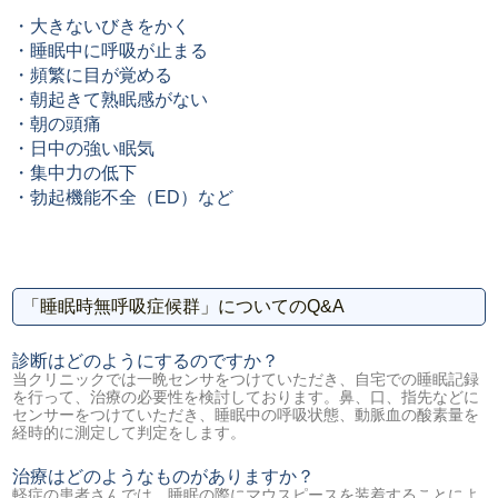
・大きないびきをかく
・睡眠中に呼吸が止まる
・頻繁に目が覚める
・朝起きて熟眠感がない
・朝の頭痛
・日中の強い眠気
・集中力の低下
・勃起機能不全（ED）など
「睡眠時無呼吸症候群」についてのQ&A
診断はどのようにするのですか？
当クリニックでは一晩センサをつけていただき、自宅での睡眠記録
を行って、治療の必要性を検討しております。鼻、口、指先などに
センサーをつけていただき、睡眠中の呼吸状態、動脈血の酸素量を
経時的に測定して判定をします。
治療はどのようなものがありますか？
軽症の患者さんでは、睡眠の際にマウスピースを装着することによ